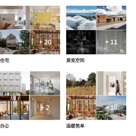
+ 20
+ 11
住宅
展览空间
+ 2
+ 10
办公
温暖简单