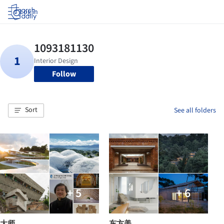
Log in
Follow
Sort
See all folders
+ 5
+ 6
大师
东方美