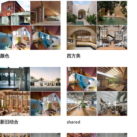
+ 4
颜色
西方美
+ 7
+ 4
新旧结合
shared