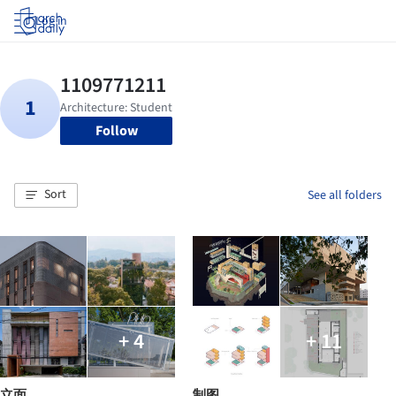
Log in
Follow
Sort
See all folders
+ 4
+ 11
立面
制图