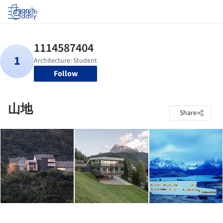
Log in
Follow
山地
Share