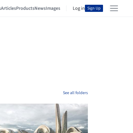
s
Articles
Products
News
Images
Log in
Sign Up
See all folders