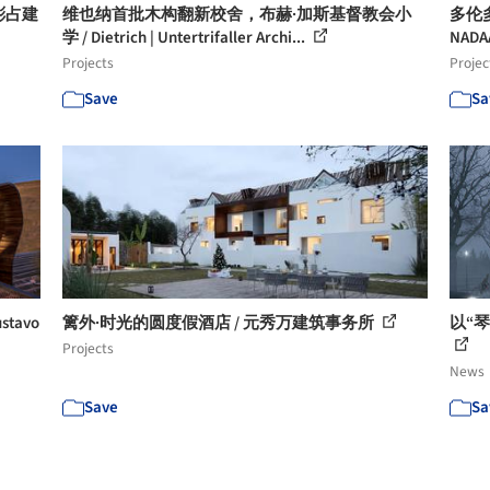
彬占建
维也纳首批木构翻新校舍，布赫·加斯基督教会小
多伦
学 / Dietrich | Untertrifaller Archi...
NADA
Projects
Projec
Save
Sa
stavo
篱外·时光的圆度假酒店 / 元秀万建筑事务所
以“
Projects
News
Save
Sa