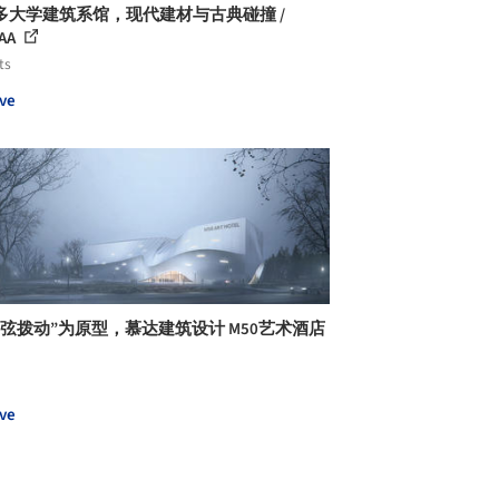
多大学建筑系馆，现代建材与古典碰撞 /
AA
ts
ve
琴弦拨动”为原型，慕达建筑设计 M50艺术酒店
ve