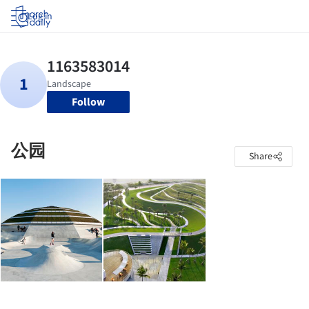
Log in
Follow
公园
Share