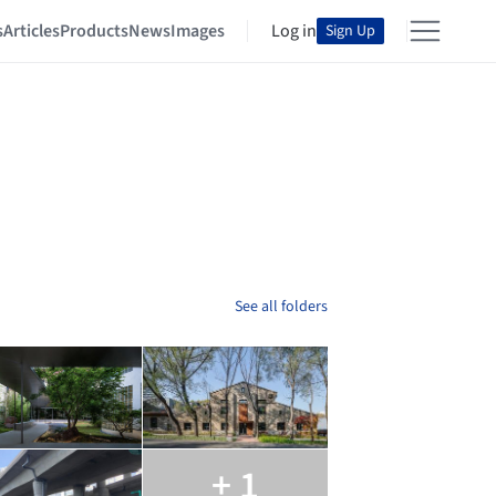
s
Articles
Products
News
Images
Log in
Sign Up
See all folders
+ 1