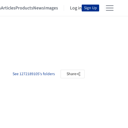
s
Articles
Products
News
Images
Log in
Sign Up
See 1272189105's folders
Share