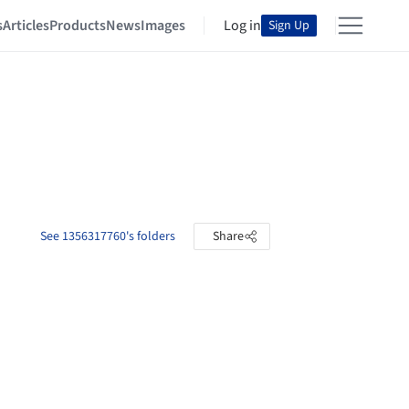
s
Articles
Products
News
Images
Log in
Sign Up
See 1356317760's folders
Share