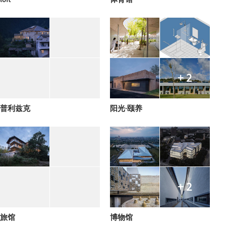
+ 2
普利兹克
阳光·颐养
+ 2
旅馆
博物馆