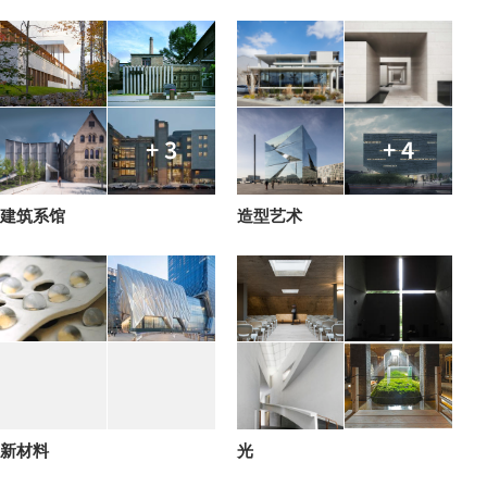
+ 3
+ 4
建筑系馆
造型艺术
新材料
光