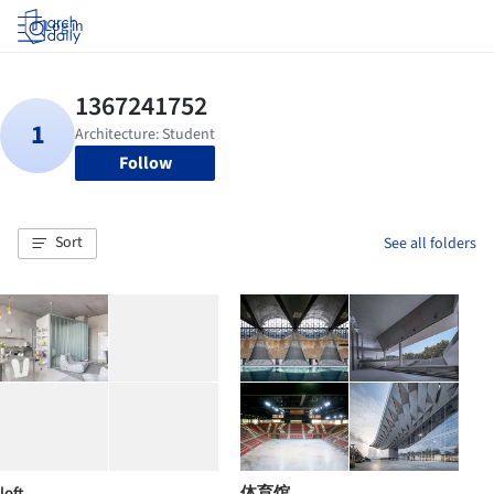
Log in
Follow
Sort
See all folders
loft
体育馆