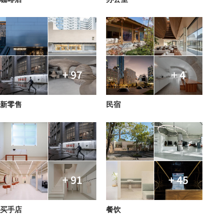
+ 97
+ 4
新零售
民宿
+ 91
+ 45
买手店
餐饮