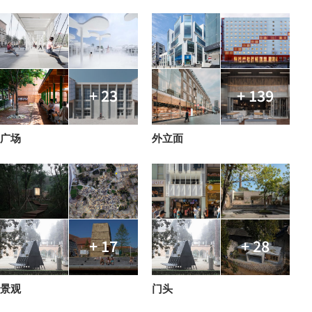
+ 23
+ 139
广场
外立面
+ 17
+ 28
景观
门头