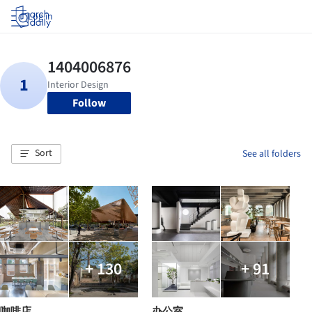
Log in
Follow
Sort
See all folders
+ 130
+ 91
咖啡店
办公室