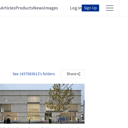
s
Articles
Products
News
Images
Log in
Sign Up
See 1437083613's folders
Share