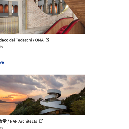
ndaco dei Tedeschi / OMA
ts
ve
 / NAP Architects
ts