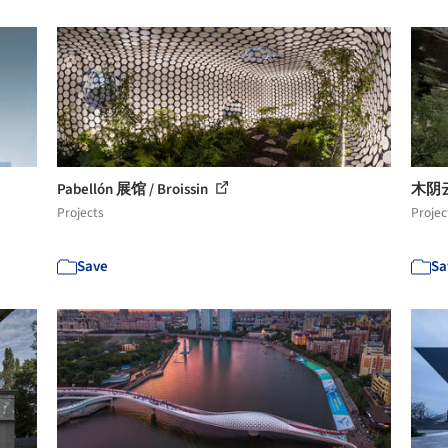
Pabellón 展馆 / Broissin
木阴
Projects
Projec
Save
Sa