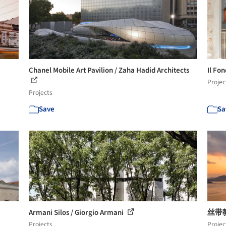
Chanel Mobile Art Pavilion / Zaha Hadid Architects
Il Fo
Projec
Projects
Save
Sa
Armani Silos / Giorgio Armani
丝带教堂
Projects
Projec