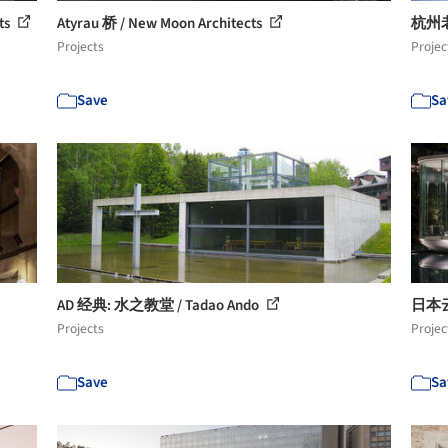
ts
Atyrau 桥 / New Moon Architects
杭州
Projects
Projec
Save
Sa
AD 经典: 水之教堂 / Tadao Ando
日本云之
Projects
Projec
Save
Sa