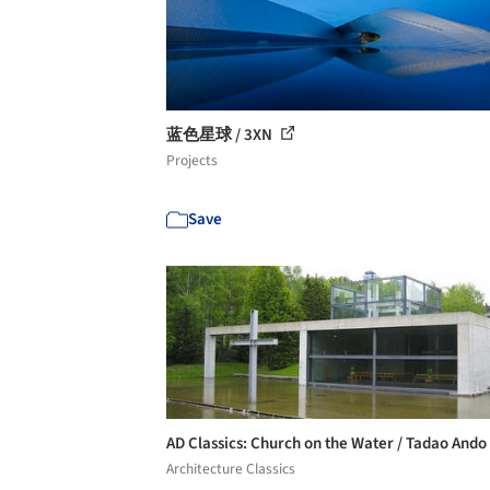
蓝色星球 / 3XN
Projects
Save
AD Classics: Church on the Water / Tadao Ando
Architecture Classics