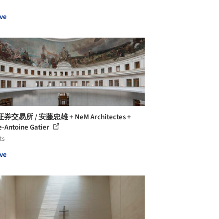
ve
交易所 / 安藤忠雄 + NeM Architectes +
e-Antoine Gatier
ts
ve