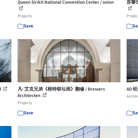
Queen Sirikit National Convention Center / onion
苏黎
Projects
Projec
Save
Sa
d
凡· 艾克兄弟《根特祭坛画》翻修 / Bressers
AD 经典
Architecten
Archit
Projects
Save
Sa