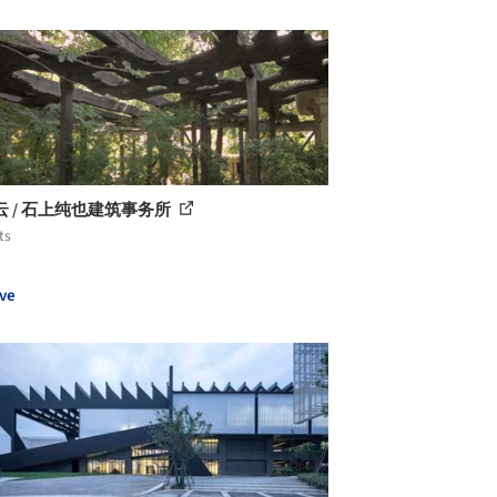
云 / 石上纯也建筑事务所
ts
ve