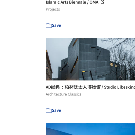
Islamic Arts Biennale / OMA
Projects
Save
AD经典：柏林犹太人博物馆 / Studio Libeskin
Architecture Classics
Save