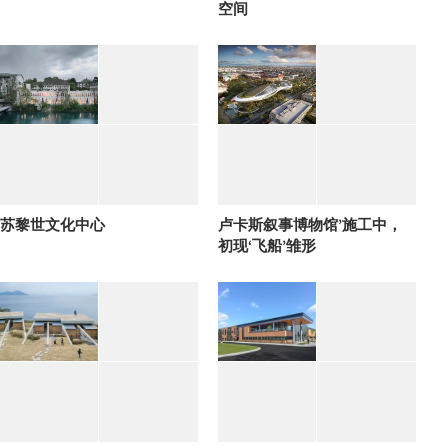
空间
苏黎世文化中心
卢卡斯叙事博物馆’施工中，
初现‘飞船’雏形