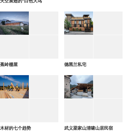
天空展翅的“白色大鸟
蕉岭棚屋
德黑兰私宅
木材的七个趋势
武义梁家山清啸山居民宿