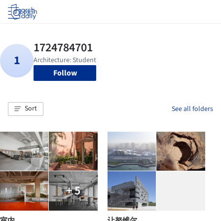
Log in
Follow
Sort
See all folders
+ 5
室内
让努维尔