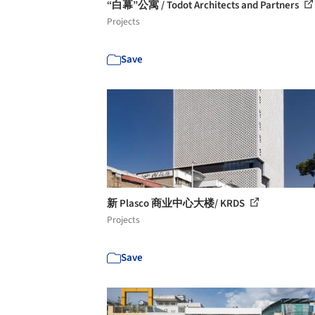
“白幕”公寓 / Todot Architects and Partners
Projects
Save
新 Plasco 商业中心大楼/ KRDS
Projects
Save