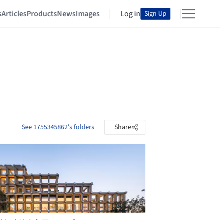
s
Articles
Products
News
Images
Log in
Sign Up
See 1755345862's folders
Share