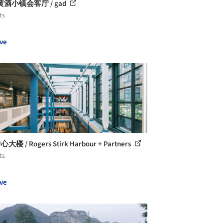
酒小镇会客厅 / gad
ts
ve
大楼 / Rogers Stirk Harbour + Partners
ts
ve