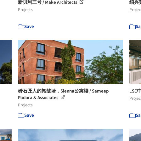
新贝利三号 / Make Architects
绍兴黄
Projects
Projec
Save
Sa
砖石匠人的褶皱墙，Sienna公寓楼 / Sameep
LSE中心
Padora & Associates
Projec
Projects
Save
Sa