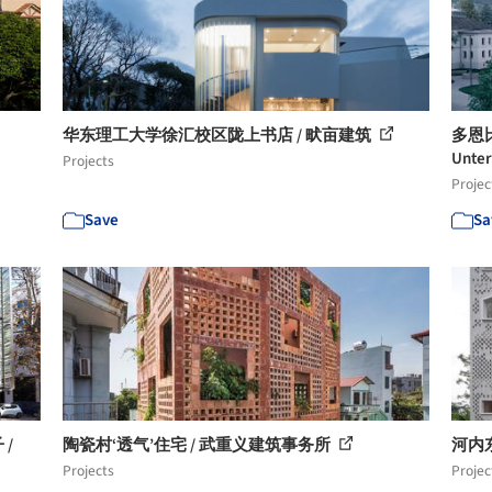
华东理工大学徐汇校区陇上书店 / 畎亩建筑
多恩比
Unter
Projects
Projec
Save
Sa
 /
陶瓷村‘透气’住宅 / 武重义建筑事务所
河内东风
Projects
Projec