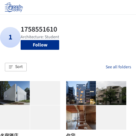
Log in
Follow
Sort
See all folders
名宿酒店
住宅