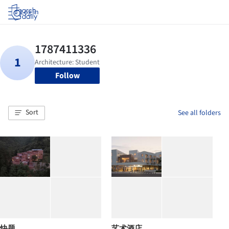
Log in
Follow
Sort
See all folders
快题
艺术酒店