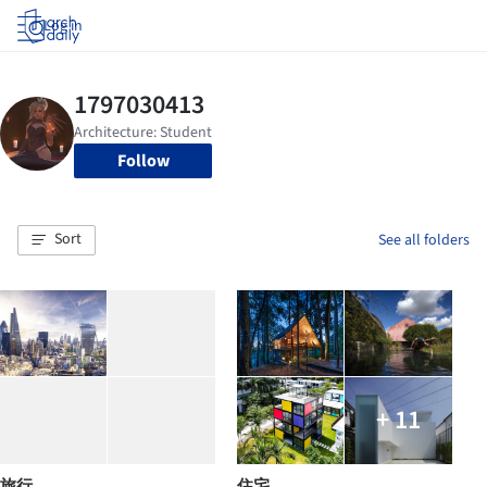
Log in
Follow
Sort
See all folders
+ 11
旅行
住宅