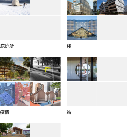
庇护所
楼
疫情
站