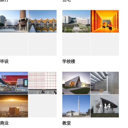
毕设
学校楼
+ 14
商业
教堂