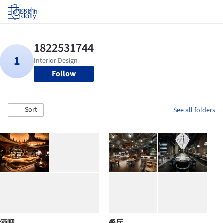
Log in
Follow
Sort
See all folders
酒吧
餐厅