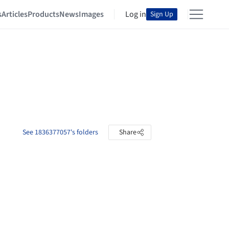
s
Articles
Products
News
Images
Log in
Sign Up
See 1836377057's folders
Share