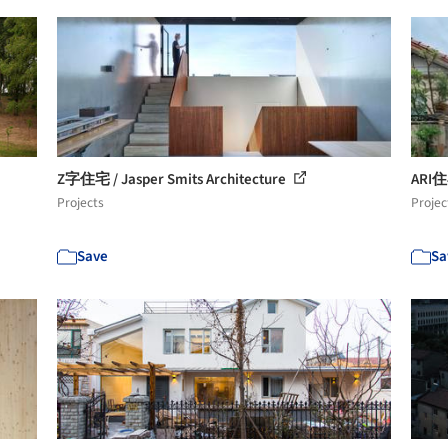
Z字住宅 / Jasper Smits Architecture
ARI住
Projects
Projec
Save
Sa