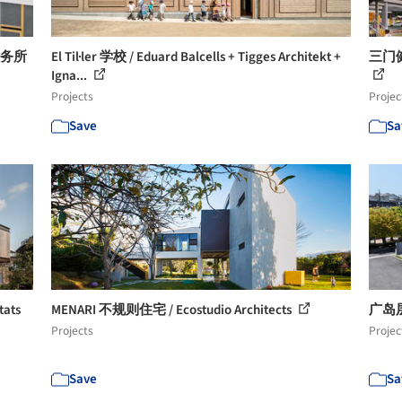
事务所
El Til·ler 学校 / Eduard Balcells + Tigges Architekt +
三门
Igna...
Projects
Projec
Save
Sa
ats
MENARI 不规则住宅 / Ecostudio Architects
广岛
Projects
Projec
Save
Sa