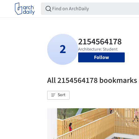
Follow
All 2154564178 bookmarks
Sort