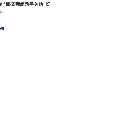
家 / 郦文曦建筑事务所
ts
ve