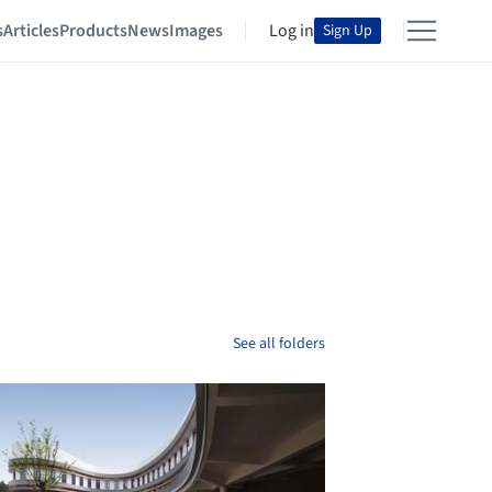
s
Articles
Products
News
Images
Log in
Sign Up
See all folders