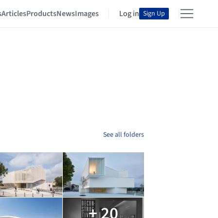
s
Articles
Products
News
Images
Log in
Sign Up
See all folders
+ 20