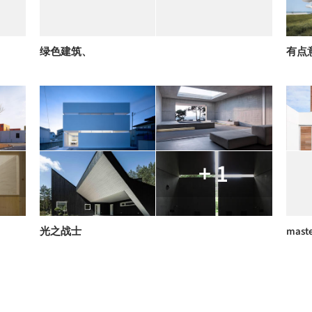
绿色建筑、
有点
+ 1
光之战士
maste