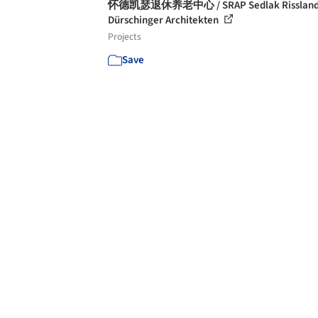
怀德凯瑟退休养老中心 / SRAP Sedlak Rissland
Dürschinger Architekten
Projects
Save