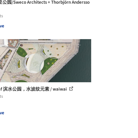
园/Sweco Architects + Thorbjörn Andersso
ts
ve
daf 滨水公园，水波纹元素 / waiwai
ts
ve