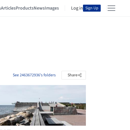
s
Articles
Products
News
Images
Log in
Sign Up
See 2463672936's folders
Share