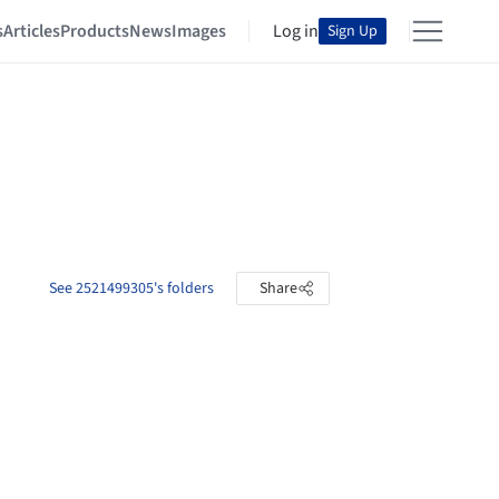
s
Articles
Products
News
Images
Log in
Sign Up
See 2521499305's folders
Share