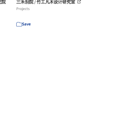
究院
三禾别院 / 竹工凡木设计研究室
Projects
Save