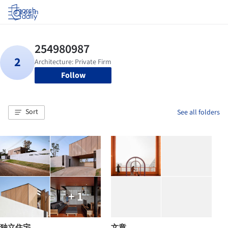
Log in
Follow
Sort
See all folders
+ 1
独立住宅
文章