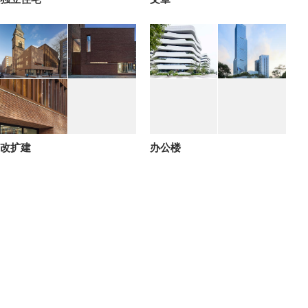
改扩建
办公楼