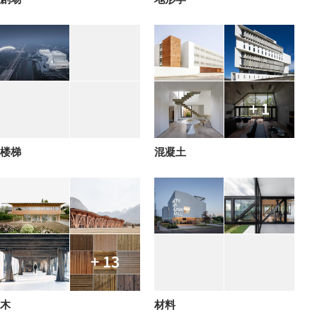
+ 1
楼梯
混凝土
+ 13
木
材料