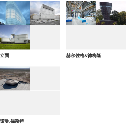
立面
赫尔佐格&德梅隆
诺曼.福斯特