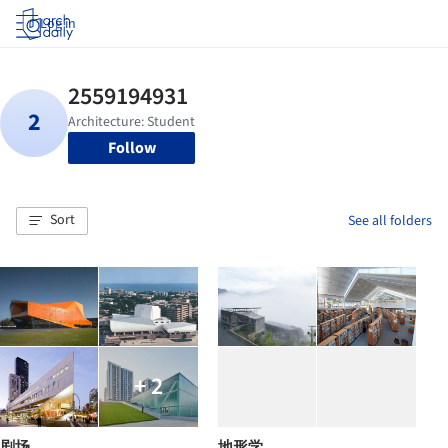
Log in
Follow
Sort
See all folders
+ 2
剧场
地形学