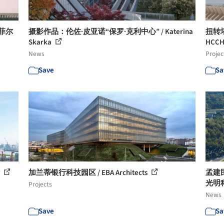
普菲尔
摄影作品：伦佐·皮亚诺“保罗·克利中心” / Katerina
扭转
Skarka
HC
News
Projec
Save
Sa
计
加兰蒂银行科技园区 / EBA Architects
孟建民
光明
Projects
News
Save
Sa