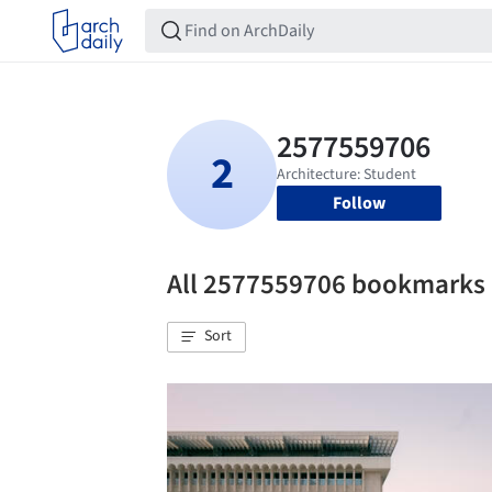
Follow
All 2577559706 bookmarks
Sort