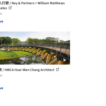
桥 / Ney & Partners + William Matthews
iates
ts
ve
/ HWCA Huai-Wen Chang Architect
ts
ve