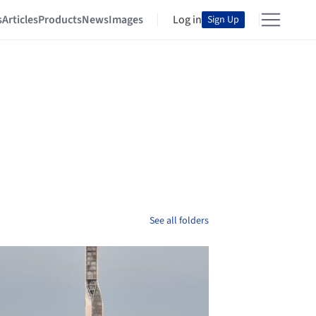
s
Articles
Products
News
Images
Log in
Sign Up
See all folders