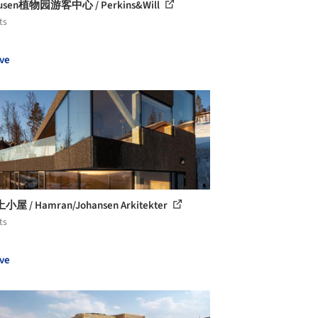
usen植物园游客中心 / Perkins&Will
ts
ve
屋 / Hamran/Johansen Arkitekter
ts
ve