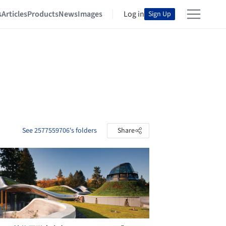
s
Articles
Products
News
Images
Log in
Sign Up
See 2577559706's folders
Share