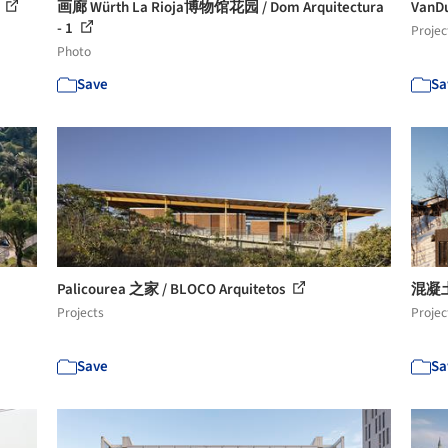
a
画廊 Würth La Rioja博物馆花园 / Dom Arquitectura
VanD
- 1
Projec
Photo
Save
Sa
Palicourea 之家 / BLOCO Arquitetos
混凝土小
Projects
Projec
Save
Sa