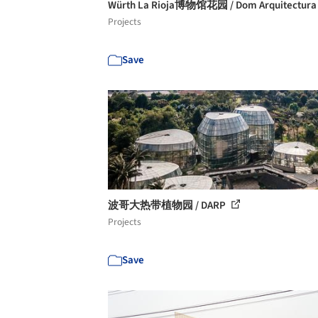
Würth La Rioja博物馆花园 / Dom Arquitectur
Projects
Save
波哥大热带植物园 / DARP
Projects
Save