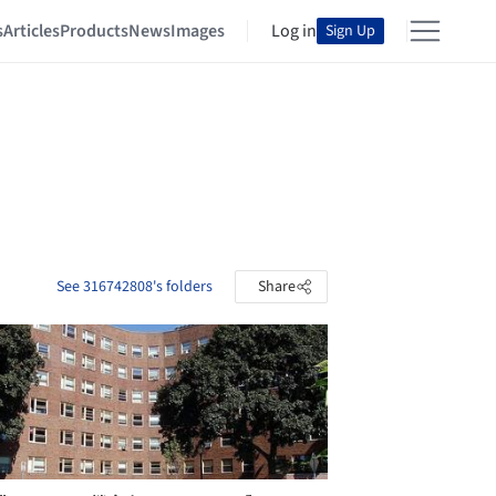
s
Articles
Products
News
Images
Log in
Sign Up
See 316742808's folders
Share