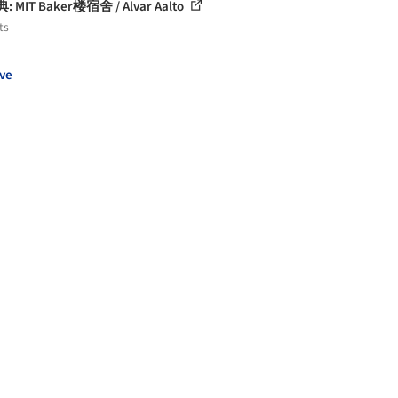
: MIT Baker楼宿舍 / Alvar Aalto
ts
ve