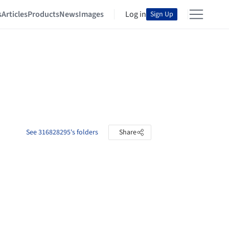
s
Articles
Products
News
Images
Log in
Sign Up
See 316828295's folders
Share