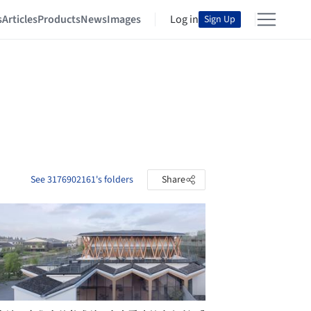
s
Articles
Products
News
Images
Log in
Sign Up
See 3176902161's folders
Share