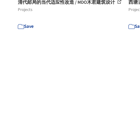
清代邮局的当代适应性改造 / MDO木君建筑设计
西塘
Projects
Projec
Save
Sa