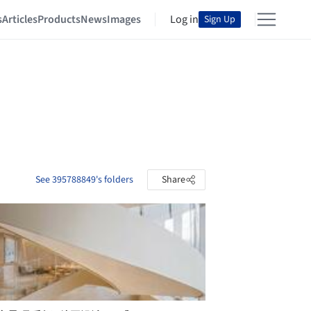
s
Articles
Products
News
Images
Log in
Sign Up
See 395788849's folders
Share