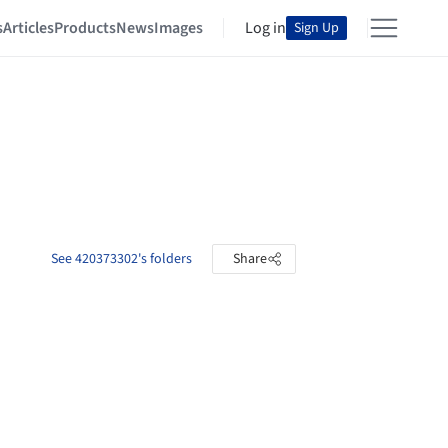
s
Articles
Products
News
Images
Log in
Sign Up
See 420373302's folders
Share