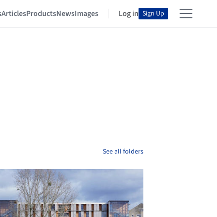
s
Articles
Products
News
Images
Log in
Sign Up
See all folders