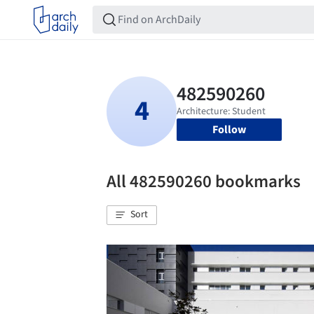
Follow
All 482590260 bookmarks
Sort