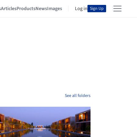
s
Articles
Products
News
Images
Log in
Sign Up
See all folders