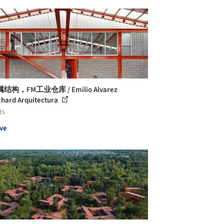
结构，FM工业仓库 / Emilio Alvarez
hard Arquitectura
ts
ve