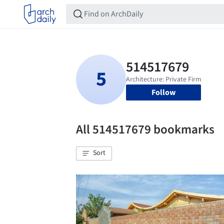
Follow
All 514517679 bookmarks
Sort