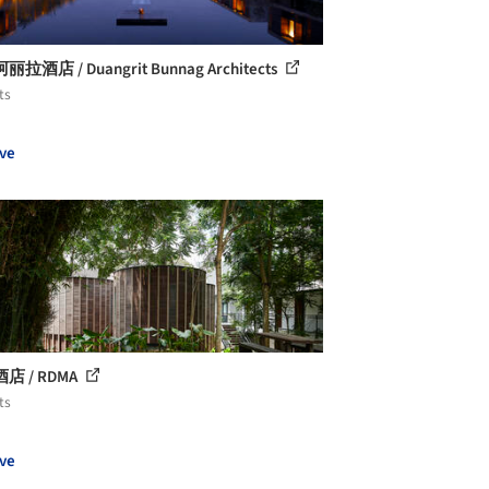
拉酒店 / Duangrit Bunnag Architects
ts
ve
店 / RDMA
ts
ve