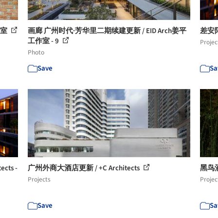
作室
画廊 广州时代·芳华里二期续建更新 / EID Arch姜平
差安阿丽
工作室 - 9
Projec
Photo
Save
Sa
cts -
广州外商大酒店更新 / +C Architects
黑鸟酒
Projects
Projec
Save
Sa