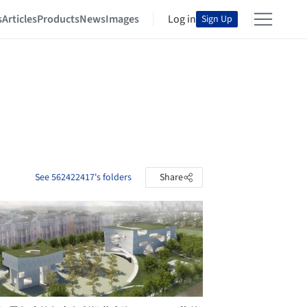
s
Articles
Products
News
Images
Log in
Sign Up
See 562422417's folders
Share