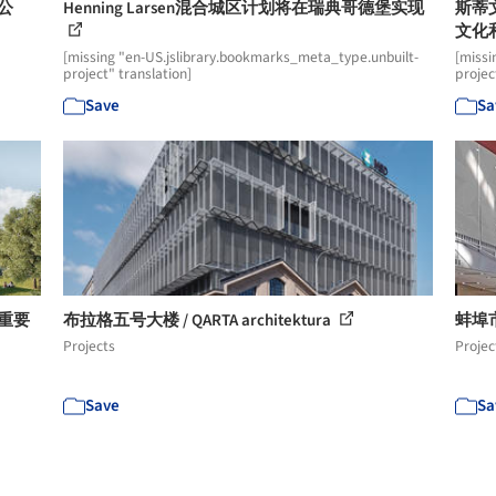
公
Henning Larsen混合城区计划将在瑞典哥德堡实现
斯蒂
文化
[missing "en-US.jslibrary.bookmarks_meta_type.unbuilt-
[missi
project" translation]
projec
Save
Sa
最重要
布拉格五号大楼 / QARTA architektura
蚌埠
Projects
Projec
Save
Sa