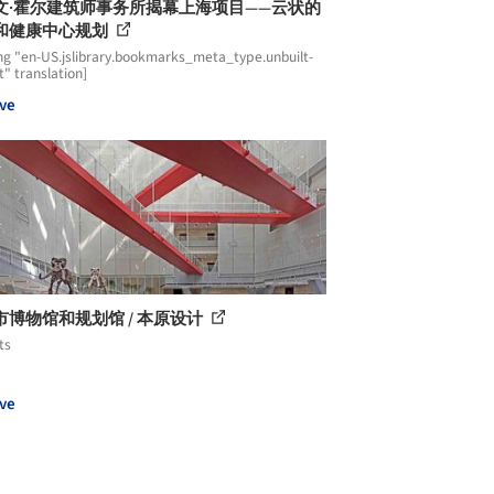
文·霍尔建筑师事务所揭幕上海项目——云状的
和健康中心规划
ng "en-US.jslibrary.bookmarks_meta_type.unbuilt-
t" translation]
ve
市博物馆和规划馆 / 本原设计
ts
ve