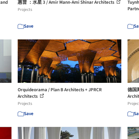
rand
惠普 ：水星 3 / Amir Mann-Ami Shinar Architects
Tuyn
Partn
Projects
Save
Sa
Orquideorama / Plan B Architects + JPRCR
德国斯
Architects
Archi
Projects
Projec
Save
Sa