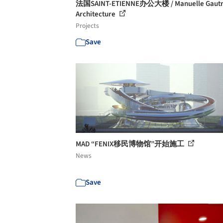
法国SAINT-ETIENNE办公大楼 / Manuelle Gaut
Architecture
Projects
Save
MAD “FENIX移民博物馆”开始施工
News
Save