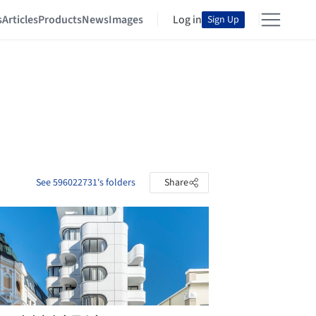
s
Articles
Products
News
Images
Log in
Sign Up
See 596022731's folders
Share