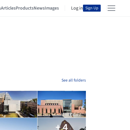
s
Articles
Products
News
Images
Log in
Sign Up
See all folders
+ 4