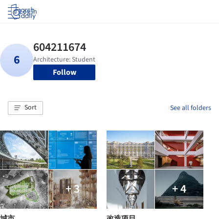
Log in
Follow
Sort
See all folders
+ 3
+ 4
城市
改造项目