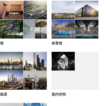
+ 16
+ 1
馆
体育馆
+ 3
高层
室内空间