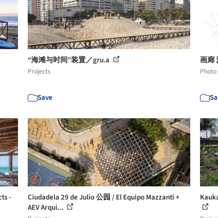
“海滩与时间”装置／gru.a
画廊 沙
Projects
Photo
Save
Sa
ts -
Ciudadela 29 de Julio 公园 / El Equipo Mazzanti +
Kauka
AEV Arqui...