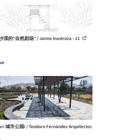
漠的“自然剧场” / Jaime Inostroza - 21
ve
ri 城市公园i / Teodoro Fernández Arquitectos