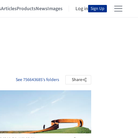
s
Articles
Products
News
Images
Log in
Sign Up
See 756643685's folders
Share