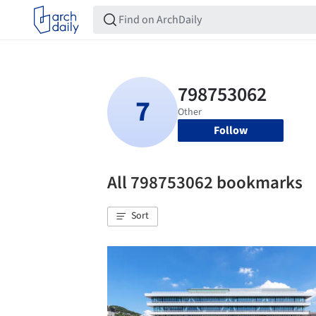
Follow
All 798753062 bookmarks
Sort