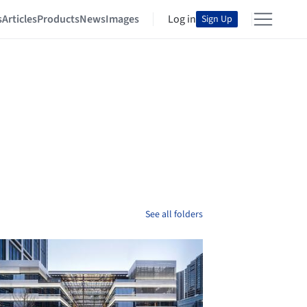
s
Articles
Products
News
Images
Log in
Sign Up
See all folders