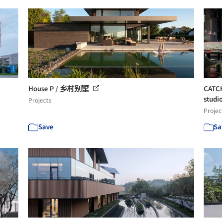
House P / 乡村别墅
CAT
studi
Projects
Projec
Save
Sa