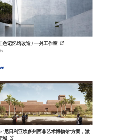
红色记忆馆改造 / 一爿工作室
ts
ve
aye ‘尼日利亚埃多州西非艺术博物馆’方案，激
宁城