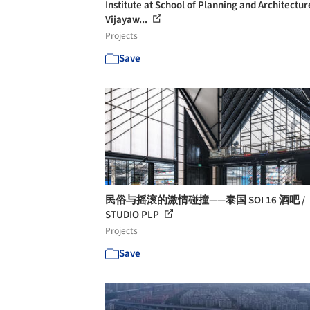
Institute at School of Planning and Architectur
Vijayaw...
Projects
Save
民俗与摇滚的激情碰撞——泰国 SOI 16 酒吧 /
STUDIO PLP
Projects
Save