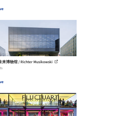
ve
博物馆 / Richter Musikowski
ts
ve