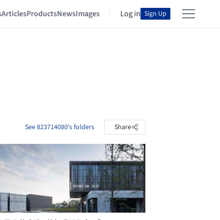
s
Articles
Products
News
Images
Log in
Sign Up
See 823714080's folders
Share