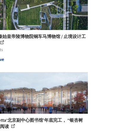
秦始皇帝陵博物院铜车马博物馆 / 止境设计工
ts
ve
hetta‘北京副中心图书馆’年底完工， “银杏树
下阅读