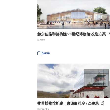
赫尔佐格和德梅隆‘20世纪博物馆’改造方案
News
Save
赞普博物馆扩建，囊谦白扎乡 / 亼建筑
Projects