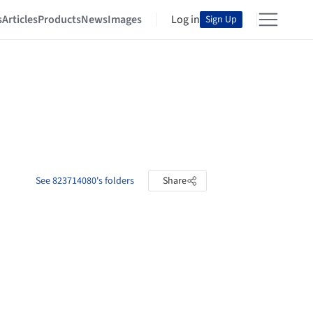
s
Articles
Products
News
Images
Log in
Sign Up
See 823714080's folders
Share