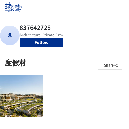
Log in
Follow
度假村
Share