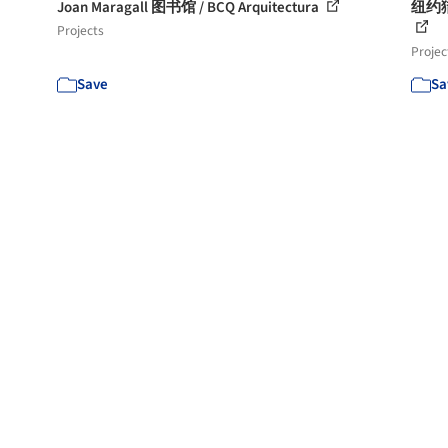
Joan Maragall 图书馆 / BCQ Arquitectura
纽约
Projects
Projec
Save
Sa