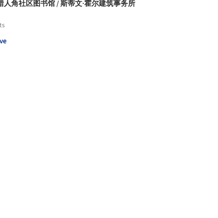
猎人角社区图书馆 / 斯蒂文·霍尔建筑事务所
ts
ve