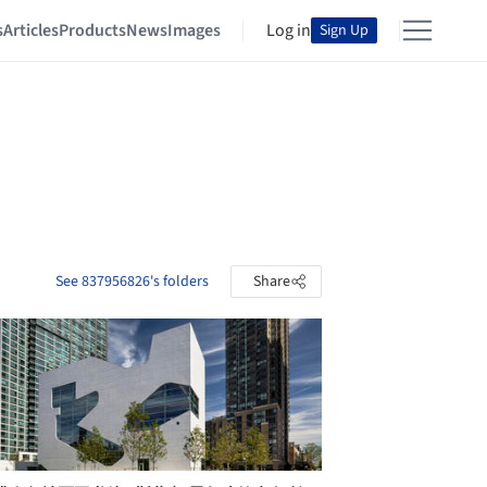
s
Articles
Products
News
Images
Log in
Sign Up
See 837956826's folders
Share