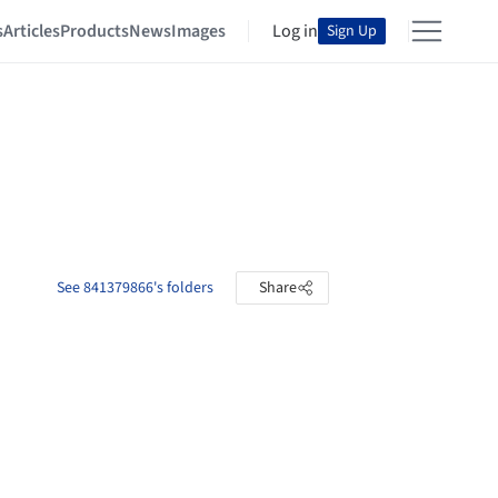
s
Articles
Products
News
Images
Log in
Sign Up
See 841379866's folders
Share