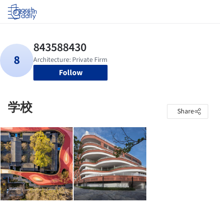
Log in
Follow
学校
Share