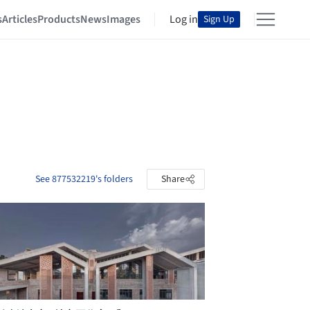
s
Articles
Products
News
Images
Log in
Sign Up
See 877532219's folders
Share