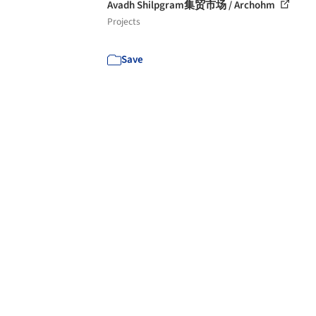
Avadh Shilpgram集贸市场 / Archohm
Projects
Save