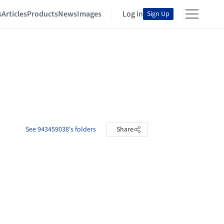
s
Articles
Products
News
Images
Log in
Sign Up
See 943459038's folders
Share