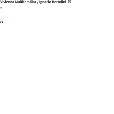
Vivienda Multifamiliar / Ignacio Bertolini
ts
ve