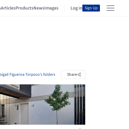
s
Articles
Products
News
Images
Log in
Sign Up
bigail Figueroa Torpoco's folders
Share